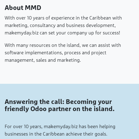
Wat wij zoeken
kunnen integreren.
About MMD
Je analyseert bedrijfsprocessen en vertaalt
Je bent een hbo- of wo-student (bijvoorbeeld
klantwensen naar werkende oplossingen.
Bedrijfskunde, Bedrijfsinformatica, IT of
With over 10 years of experience in the Caribbean with
Je test nieuwe features en ondersteunt klanten bij
vergelijkbaar).
Zowel studenten uit Nederland
marketing, consultancy and business development,
het gebruik van hun software.
als lokaal talent op Curaçao of Bonaire zijn
makemyday.biz can set your company up for success!
Wat wij bieden
meer dan welkom!
Je hebt affiniteit met IT, bedrijfsprocessen en de
With many resources on the island, we can assist with
Een unieke, super leerzame stage-ervaring op
mogelijkheden van AI.
Curaçao met ruimte voor eigen initiatief.
software implementations, process and project
Je bent leergierig, analytisch en kunt goed
Werken met een innovatief softwareplatform en
management, sales and marketing.
zelfstandig werken.
de nieuwste AI-ontwikkelingen.
Kennis van Odoo is een pré, de wil om het te leren
Interesse?
Goede begeleiding, een marktconforme
is een must.
vergoeding en een informele, gezellige werksfeer
Zie jij jezelf vanaf 1 oktober al knallen in ons team?
op ons splinternieuwe kantoor.
Stuur je cv en motivatie naar internship@mmd-
biz.com en laat ons weten waarom jij de perfecte
match bent!
Answering the call: Becoming your
friendly Odoo partner on the island.
For over 10 years, makemyday.biz has been helping
businesses in the Caribbean achieve their goals.