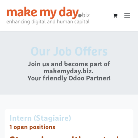
Skip to Content
Our Job Offers
Join us and become part of
makemyday.biz.
Your friendly Odoo Partner!
Intern (Stagiaire)
1 open positions